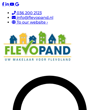
036 200 2123
info@flevopand.nl
To our website ›