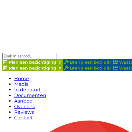
Plan een bezichtiging in
Breng een bod uit!
Waard
Plan een bezichtiging in
Breng een bod uit!
Waard
Home
Media
In de buurt
Documenten
Aanbod
Over ons
Reviews
Contact