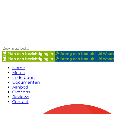
Plan een bezichtiging in
Breng een bod uit!
Waard
Plan een bezichtiging in
Breng een bod uit!
Waard
Home
Media
In de buurt
Documenten
Aanbod
Over ons
Reviews
Contact