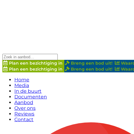
Plan een bezichtiging in
Breng een bod uit!
Waard
Plan een bezichtiging in
Breng een bod uit!
Waard
Home
Media
In de buurt
Documenten
Aanbod
Over ons
Reviews
Contact